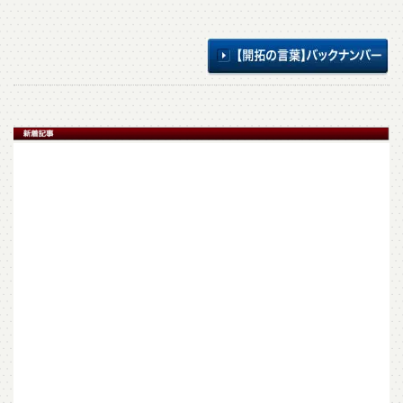
[!% if
(image.url!="")
{ %]
[!% } %]
[%article_date_notime_dot%]
[%new:New%]
[%title%]
[%lead%]
[%article%]
[%tags%]