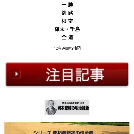
十 勝
釧 路
根 室
樺太・千島
全 道
北海道開拓地図