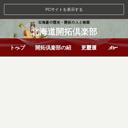
PCサイトを表示する
北海道の歴史・開拓の人と物語
北海道開拓倶楽部
トップへ
開拓倶楽部の紹介
更新履歴
メール
[%article_date_notime_wa%] [%new:New%]
[%title%]
[%tags%]
続きを読む
[%article_date_notime_wa%] [%new:New%]