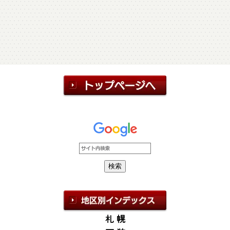
[%title%]
[%tags%]
続きを読む
札 幌