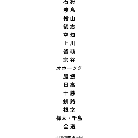
石 狩
渡 島
檜 山
後 志
空 知
上 川
留 萌
宗 谷
オホーツク
胆 振
日 高
十 勝
釧 路
根 室
樺太・千島
全 道
北海道開拓地図