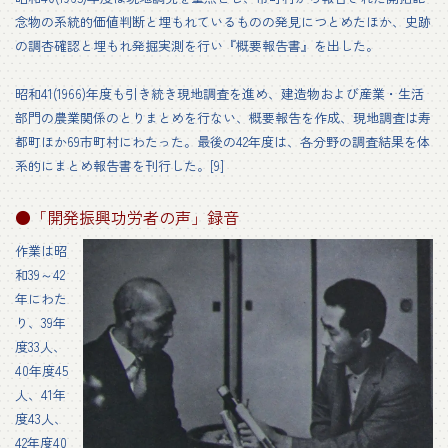
念物の系統的価値判断と埋もれているものの発見につとめたほか、史跡
の調杏確認と埋もれ発掘実測を行い『概要報告書』を出した。
昭和41(1966)年度も引き統き現地調査を進め、建造物および産業・生活
部門の農業関係のとりまとめを行ない、概要報告を作成、現地調査は寿
都町ほか69市町村にわたった。最後の42年度は、各分野の調査結果を体
系的にまとめ報告書を刊行した。[9]
●「開発振興功労者の声」録音
作業は昭
和39～42
年にわた
り、39年
度33人、
40年度45
人、41年
度43人、
42年度40