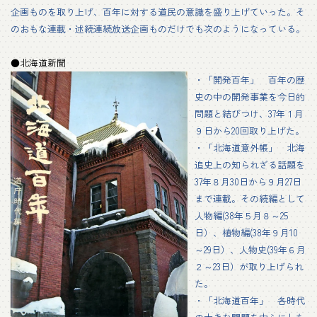
企画ものを取り上げ、百年に対する道民の意識を盛り上げていった。そ
のおもな連載・述続連続放送企画ものだけでも次のようになっている。
●北海道新聞
・「開発百年」 百年の歴
史の中の開発事業を今日的
問題と結びつけ、37年１月
９日から20回取り上げた。
・「北海道意外帳」 北海
追史上の知られざる話題を
37年８月30日から９月27日
まで連載。その続編として
人物編(38年５月８～25
日）、植物編(38年９月10
～29日）、人物史(39年６月
２～23日）が取り上げられ
た。
・「北海道百年」 各時代