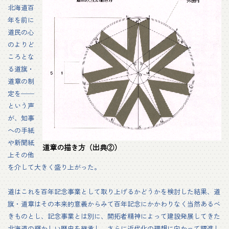
北海道百
年を前に
道民の心
のよりど
ころとな
る道旗・
道章の制
定を──
という声
が、知事
への手紙
や新聞紙
道章の描き方（出典②）
上その他
を介して大きく盛り上がった。
道はこれを百年記念事業として取り上げるかどうかを検討した結果、道
旗・道章はその本来的意義からみて百年記念にかかわりなく当然あるべ
きものとし、記念事業とは別に、開拓者精神によって建設発展してきた
北海道の輝かしい歴史を継承し、さらに近代化の理想に向かって躍進し