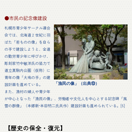
●市民の記念像建設
札幌市青少年サークル連合
会では、北海道２世紀に羽
ばた「若ものの像」を自ら
の手で建設しようと、全道
の勤労青少年に呼びかけ、
彫刻家竹中敏洋氏の協力で
道立真駒内公園（仮称）に
青年の像「大地の手」の建
「漁民の像」（出典⑩）
設計画を進めている。
また、漁村の婦人や青少年
が中心となった「漁民の像」、労慟者や文化人を中心とする記念碑「風
雪の群像」（本郷新•本田明二氏共作）建設計画も進められている。[6]
【歴史の保全・復元】