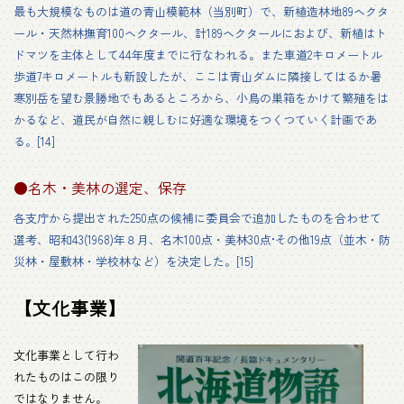
最も大規模なものは道の青山模範林（当別町）で、新植造林地89ヘクタ
ール・天然林撫育100ヘクタール、計189ヘクタールにおよび、新植はト
ドマツを主体として44年度までに行なわれる。また車道2キロメートル
歩道7キロメートルも新設したが、ここは青山ダムに隣接してはるか暑
寒別岳を望む景勝地でもあるところから、小鳥の巣箱をかけて繁殖をは
かるなど、道民が自然に親しむに好適な環境をつくつていく計画であ
る。[14]
●名木・美林の選定、保存
各支庁から提出された250点の候補に委員会で追加したものを合わせて
選考、昭和43(1968)年８月、名木100点・美林30点•その他19点（並木・防
災林・屋敷林・学校林など）を決定した。[15]
【文化事業】
文化事業として行わ
れたものはこの限り
ではなりません。