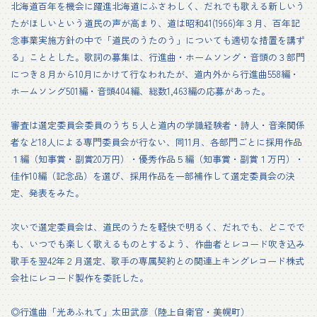
北海道百年を機会に躍進北海道にふさわしく、だれでも歌える新しいう
たがほしいという道民の声が高まり、道は昭和41(1966)年３月、百年記
念事業実施方針の中で「道民のうたのう」についても適切な措置を講ず
る」こととした。歌詞の募集は、行進曲・ホームソング・音頭の３部門
につき８月から10月にかけて行なわれたが、道内外から行進曲558編・
ホームソング501編・音頭404編、総数1,463編の応募があった。
審査は選定委員会委員のうち５人と道内の学識経験者・詩人・音楽関係
者など18人による専門委員会が行ない、同11月、各部門ごとに採用作品
１編（知事賞・副賞20万円）・優秀作品５編（知事賞・副賞１万円）・
佳作10編（記念品）を選び、採用作品を一部補作して選定委員会の決
定、発表をみた。
次いで選定委員会は、道民のうたを軽快で明るく、だれでも、どこでで
も、いつでも楽しく歌えるものとするよう、作曲者とレコード吹き込み
歌手を翌42年２月選定、歌手の専属契約との関連上キングレコード株式
会社にレコード製作を委託した。
◎行進曲「光あふれて」太田武彦（陸上自衛官・美幌町）