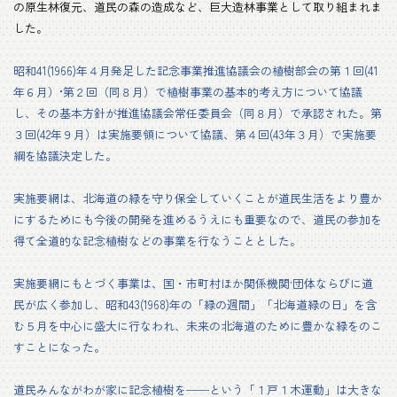
の原生林復元、道民の森の造成など、巨大造林事業として取り組まれま
した。
昭和41(1966)年４月発足した記念事業推進協議会の植樹部会の第１回(41
年６月）•第２回（同８月）で植樹事業の基本的考え方について協議
し、その基本方針が推進協議会常任委員会（同８月）で承認された。第
３回(42年９月）は実施要領について協議、第４回(43年３月）で実施要
綱を協議決定した。
実施要網は、北海道の緑を守り保全していくことが道民生活をより豊か
にするためにも今後の開発を進めるうえにも重要なので、道民の参加を
得て全道的な記念植樹などの事業を行なうこととした。
実施要網にもとづく事業は、国・市町村ほか関係機関·団体ならびに道
民が広く参加し、昭和43(1968)年の「緑の週間」「北海道緑の日」を含
む５月を中心に盛大に行なわれ、未来の北海道のために豊かな緑をのこ
すことになった。
道民みんながわが家に記念植樹を──という「１戸１木運動」は大きな