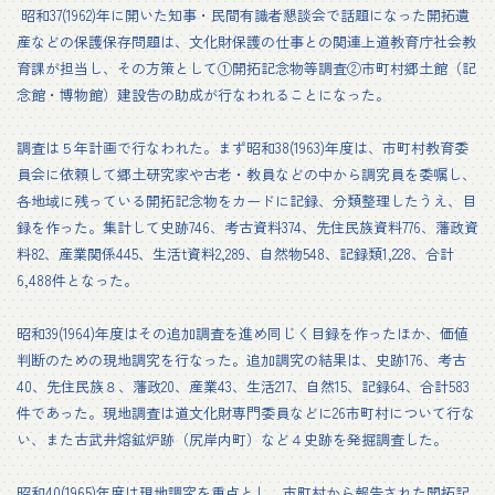
昭和37(1962)年に開いた知事・民間有識者懇談会で話題になった開拓遺
産などの保護保存問題は、文化財保護の仕事との関連上道教育庁社会教
育課が担当し、その方策として①開拓記念物等調査②市町村郷土館（記
念館・博物館）建設告の助成が行なわれることになった。
調査は５年計画で行なわれた。まず昭和38(1963)年度は、市町村教育委
員会に依頼して郷土研究家や古老・教員などの中から調究員を委嘱し、
各地域に残っている開拓記念物をカードに記録、分類整理したうえ、目
録を作った。集計して史跡746、考古資料374、先住民族資料776、藩政資
料82、産業関係445、生活t資料2,289、自然物548、記録類1,228、合計
6,488件となった。
昭和39(1964)年度はその追加調査を進め同じく目録を作ったほか、価値
判断のための現地調究を行なった。追加調究の結果は、史跡176、考古
40、先住民族８、藩政20、産業43、生活217、自然15、記録64、合計583
件であった。現地調査は道文化財専門委員などに26市町村について行な
い、また古武井熔鉱炉跡（尻岸内町）など４史跡を発掘調査した。
昭和40(1965)年度は現地調究を重点とし、市町村から報告された開拓記