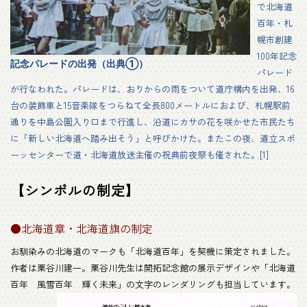
で北海道
百年・札
幌市創建
100年記念
記念パレードの出発（出典①）
パレード
が行なわれた。
パレードは、おりからの雨をついて道庁構内を出発、16
台の装飾車と15音楽隊をつらねて全長800メートルにおよび、札幌駅前
通りを中島公園入り口まで行進し、沿道にカサの花を咲かせた市民たち
に「新しい北海道へ踏み出そう」と呼びかけた。またこの夜、道立スポ
ーッセンターで道・北海道放送主催の祝典前夜祭も催された。[1]
【シンボルの制定】
●北海道章・北海道旗の制定
お馴染みの北海道のマークも「北海道百年」を契機に策定されました。
作者は栗谷川建一。栗谷川先生は開拓記念館の展示デザインや「北海道
百年 風雪百年 輝く未来」の文字のレンダリングも担当しています。