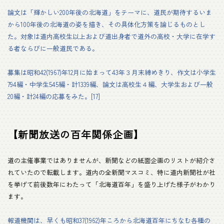
論文は「輝かしい200年後の北海道」をテーマに、道民が期待するいま
から100年後の北海道の姿を描き、その具体化方策を論じるものとし
た。対象は道内高校生以上および道出身者で道外の高校・大学に在学す
る者ならびに一般道民である。
募集は昭和42(1967)年12月に始まって43年３月末締めきり、作文は小学生
794編・中学生545編・計1339編、論文は高校生４編、大学生および一般
20編・計24編の応募をみた。[17]
【新聞放送の百年関係企画】
道の主催事業ではありませんが、新聞などの紙面企画のリストが紹介さ
れていたので転載します。道内の全新聞マスコミ、特に道内新聞社が社
を挙げて前後数年にわたって「北海道百年」を盛り上げた様子がわかり
ます。
報道機関は、早くも昭和37(1962)年ころから北海道百年にちなむ各種の