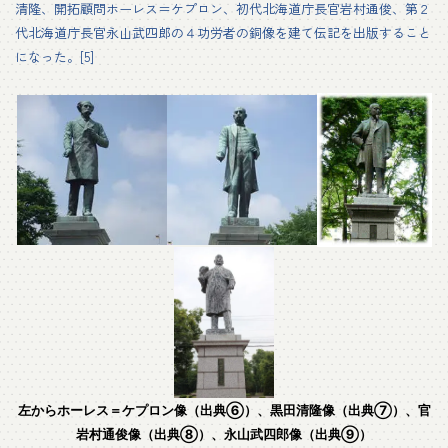
清隆、開拓顧問ホーレス＝ケプロン、初代北海道庁長官岩村通俊、第２
代北海道庁長官永山武四郎の４功労者の銅像を建て伝記を出版すること
になった。[5]
左からホーレス＝ケプロン像（出典⑥）、黒田清隆像（出典⑦）、官
岩村通俊像（出典⑧）、永山武四郎像（出典⑨）