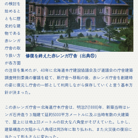
の検討を
始めると
ともに歴
史的な建
物である
赤レンガ
庁舎の取
り扱い方
修復を終えた赤レンガ庁舎（出典⑪）
が各方面
の注目を集めたが、40年に北海道本庁建設協議会及び道議会の庁舎建築
調査特別委員の審議を経て、新庁舎へ移転の後、赤レンガ庁舎を創建時
の姿に復元し庁舎の一部として利用しながら保存していくと言う基本方
針が決まった。
この赤レンガ庁舎＝北海道庁本庁舎は、明治21(1888)年、新築当時はレ
ンガ石井造り３階建て延約5000平方メートルに及ぶ当時有数の大建築
で、屋上には地上33メートルの巨大な八角堂がそびえていた。しかし、
建築構造の欠陥から八角塔は同29年に取り払われ、また火災後の復旧に
当たって形もさらに変わった。