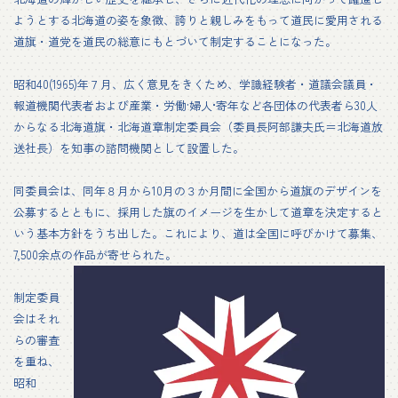
ようとする北海道の姿を象徴、誇りと親しみをもって道民に愛用される
道旗・道党を道民の総意にもとづいて制定することになった。
昭和40(1965)年７月、広く意見をきくため、学識経験者・道議会議員・
報道機関代表者および産業・労働·婦人•寄年など各団体の代表者ら30人
からなる北海道旗・北海道章制定委員会（委員長阿部謙夫氏＝北海道放
送社長）を知事の諮問機関として設置した。
同委員会は、同年８月から10月の３か月間に全国から道旗のデザインを
公募するとともに、採用した旗のイメージを生かして道章を決定すると
いう基本方針をうち出した。これにより、道は全国に呼びかけて募集、
7,500余点の作品が寄せられた。
制定委員
会はそれ
らの審査
を重ね、
昭和