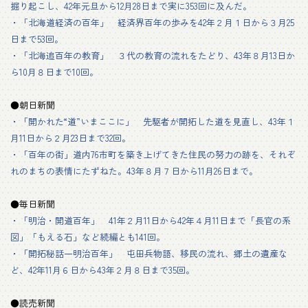
掘り起こし、42年元旦から12月28日まで実に353回に及んだ。
・「北海道経済の百年」 経済界百年の歩みを42年２月１日から３月25
日まで53回。
・「北海追百年の教育」 ３代の教育の流れをたどり、43年８月13日か
ら10月８日まで10回。
●朝日新聞
・「開かれた“道”いまここに」 先駆者が開拓した道を見直し、43年１
月11日から２月23日まで32回。
・「百年の街」道内76市町を築き上げてきた住民の努力の跡を、それぞ
れのまちの表情にたずねた。43年８月７日から11月26日まで。
●毎日新聞
・「明治・開道百年」 41年２月11日から42年４月11日まで「長官の系
図」「もえる石」など続編とも141回。
・「開拓秘話一明治百年」 屯田兵物語、移民の流れ、郷土の遺産な
ど、42年11月６日から43年２月８日まで35回。
●読売新聞