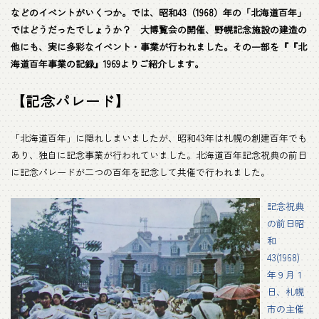
などのイベントがいくつか。では、昭和43（1968）年の「北海道百年」
ではどうだったでしょうか？ 大博覧会の開催、野幌記念施設の建造の
他にも、実に多彩なイベント・事業が行われました。その一部を『『北
海道百年事業の記録』1969よりご紹介します。
【記念パレード】
「北海道百年」に隠れしまいましたが、昭和43年は札幌の創建百年でも
あり、独自に記念事業が行われていました。北海道百年記念祝典の前日
に記念パレードが二つの百年を記念して共催で行われました。
記念祝典
の前日昭
和
43(1968)
年９月１
日、札幌
市の主催