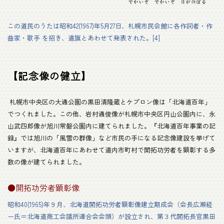
この道民のうたは昭和42(1967)年5月27日、札幌市民会館に各作詞者・作
曲家・歌手 を招き、道旗とあわせて発表された。[4]
【記念像の健立】
札幌市中央区の大通公園の黒田清隆蔵とケプロン像は「北海道百年」
でつくれました。この他、岩村通俊像が札幌市中央区円山公園内に、永
山武四郎像が旭川常磐公園内に建てられました。『北海道百年事業の記
録』では旭川の「風雪の群像」など市民の手になる記念像建設を挙げて
いますが、北海道百年にあわせて道内市町村で開拓功労者を顕彰する多
数の像が建てられました。
●開拓功労者顕彰像
昭和40(1965)年９月、北海道開拓功労者顕彰像建立期成会（会長広瀬経
ー氏＝北海道商工会議所連合会会頭）が設立され、第３代開拓長官黒田