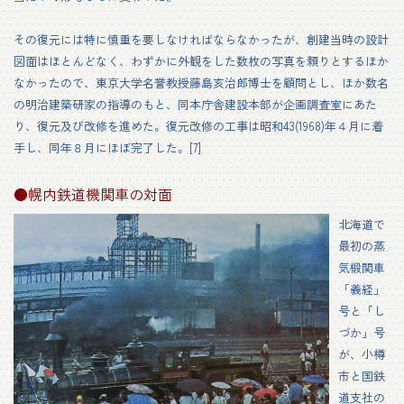
その復元には特に慎重を要しなければならなかったが、創建当時の設計
図面はほとんどなく、わずかに外観をした数枚の写真を頼りとするほか
なかったので、東京大学名誉教授藤島亥治郎博士を顧問とし、ほか数名
の明治建築研家の指導のもと、同本庁舎建設本部が企画調査室にあた
り、復元及び改修を進めた。復元改修の工事は昭和43(1968)年４月に着
手し、同年８月にほぼ完了した。[7]
●幌内鉄道機関車の対面
北海道で
最初の蒸
気椴関車
「義経」
号と「し
づか」号
が、小樽
市と国鉄
道支社の