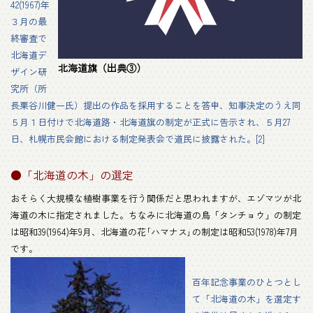
42(1967)年
３月の最
終審査で
北海道デ
北海道旗（出典③）
ザイン研
究所（所
長栗谷川健一氏）提出の作品を採用することを答申、知事決定のうえ同
５月１日付けで北海道路・北海道旗の制定が正式に告示され、５月27
日、札幌市民会館における制定発表会で道民に披露された。[2]
●「北海道の木」の選定
おそらく大規模な植樹事業を行う関係だと思われますが、エゾマツが北
海道の木に指定されました。ちなみに北海道の鳥「タンチョウ」の制定
は昭和39(1964)年9月、北海道の花｢ハマナス｣の制定は昭和53(1978)年7月
です。
百年記念事業のひとつとし
て「北海道の木」を選定す