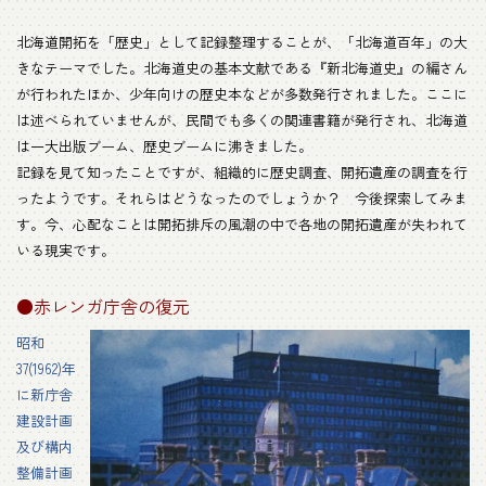
北海道開拓を「歴史」として記録整理することが、「北海道百年」の大
きなテーマでした。北海道史の基本文献である『新北海道史』の編さん
が行われたほか、少年向けの歴史本などが多数発行されました。ここに
は述べられていませんが、民間でも多くの関連書籍が発行され、北海道
は一大出版ブーム、歴史ブームに沸きました。
記録を見て知ったことですが、組織的に歴史調査、開拓遺産の調査を行
ったようです。それらはどうなったのでしょうか？ 今後探索してみま
す。今、心配なことは開拓排斥の風潮の中で各地の開拓遺産が失われて
いる現実です。
●赤レンガ庁舎の復元
昭和
37(1962)年
に新庁舎
建設計画
及び構内
整備計画