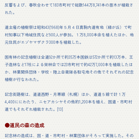
反響をよび、春秋合わせて183市町村で総数144万8,741本の苗木が植栽さ
れた。
道主催の植樹祭は昭和43(1968)年５月４日真駒内道有地（緑が丘）で町
村知事以下地域住民など900人が参加。１万8,000本余を植えたほか、地
元住民がエゾヤマザクラ300本を植栽した。
国有林の記念植樹は全道92か所で約35万本国鉄は572か所で約13万本、王
子造林など17社による栄林会では23市町村で約42万7,000本を植栽したほ
か、林業関係団体・学校・陸上自衛隊各駐屯地その他でそれぞれの記念
植樹が行なわれた。
記念街路樹は、道道西野・月寒線（札幌）ほか、道道５線で計１万
4,400ににわたり、ニセアカシヤその他約1,200本を植え、国道・市町村
道でもそれぞれ植栽された。[13]
●道民の森の造成
記念林の造成は、国・道・市町村・林業団体がそろって実施した。その