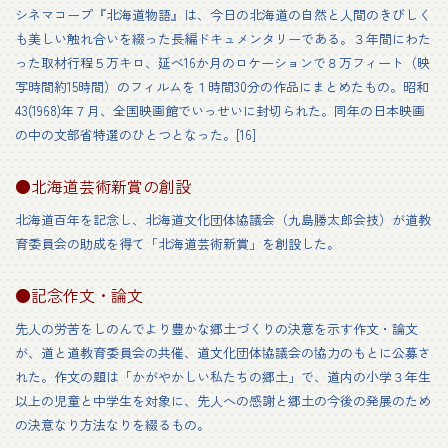
シネマコープ『北海道物語』は、今日の北海道の自然と人間のきびしく
も美しい触れ合いを綴った長編ドキュメンタリーである。３年間にわた
った取材行程５万キロ、延べ16か月のロケーションで８万フィート（映
写時間約15時間）のフィルムを１時間30分の作品にまとめたもの。昭和
43(1968)年７月、全国映画館でいっせいに封切られた。同年の日本映画
の中の文部省特選のひとつとなった。[16]
●北海道芸術新賞の創設
北海道百年を記念し、北海道文化団体協議会（九島勝太郎会技）が道教
育委員会の助成を得て「北海道芸術新賞」を創設した。
●記念作文・論文
先人の労苦をしのんでより豊かな郷土づくりの決意を示す作文・論文
が、道と道教育委員会の共催、道文化団体協議会の協力のもとに公募さ
れた。作文の題は「かがやかしい私たちの郷土」で、道内の小学３年生
以上の児童と中学生を対象に、先人への感謝と郷土の今後の発展のため
の決意なり方法なりを綴るもの。