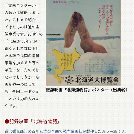
「書画コンクール」
の類いは省略しまし
た。これまで紹介し
てきたものは道の主
催事業です。2018年の
「北海道150年」が
喜々として数に上げ
た水準で民間の協賛
事業を加えると万の
単位になったのでは
ないでしょうか。映
画制作一つにして
記録映画『北海道物語』ポスター（出典⑮）
も、全国ロードショ
ーという力の入れよ
うです。
●記録映画『北海道物語』
道（観光課）の百年記念の企画で読売映画社が製作したカラー35ミリ,