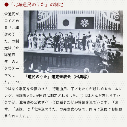
●「北海道民のうた」の制定
全道民が
口ずさめ
る「北海
道のう
た」の制
定は「北
海道百
年」の大
きなテー
マでし
「道民のうた」選定発表会（出典⑤）
た。一つ
ではなく歌詞を公募のうえ、行進曲用、子どもたちが親しめるホームソ
ング、民謡調と3つが同時に制定されました。今はほとんど忘れらてい
ますが、北海道の公式サイトには題名だけが掲載されています。「道
章」「道旗」は「北海道のうた」の発表式の場で、同時に道民にお披露
目されました。