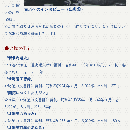
人、計161
古老へのインタビュー（出典⑬）
人の声を
収録し
た。聞き取りはおおもね対象者のもとへ出向いて行ない、ひとりについ
ておおむね30分録音した。[11]
●史誌の刊行
『新北海道史』
全９巻北海道（道史編集所）編刊、昭和44(1969)年から続刊。A５判、各
巻平均1,000ｐ 2000部
『北海道回想録』
北海道（文書課）編刊、昭和39(1964)年２月、3,500部、A５判、376ｐ
『開拓につくした人びと』
全８集、北海道（文書課）編刊、昭和40(1965)年１月～42年９月、各
5,200部、B６判、208～338p
『北海道のあゆみ』
北海道（文書課）編刊、昭和43(1968)年９月、6,700部、A５判、180ｐ
『北海道百年のあゆみ』