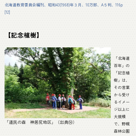
北海道教育委員会編刊、昭和43(1968)年３月、10万部、A５判、116p
[12]
【記念植樹】
「北海道
百年」の
「記念植
樹」は、
その言葉
から受け
るイメー
ジ以上に
大規模
「道民の森 神居尻地区」（出典⑭）
で、野幌
森林公園