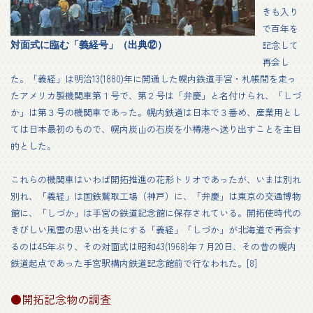
きも入り
で百年を
記念して
対面式に臨む「義経号」（出典⑫）
再会し
た。「義経」は明治13(1880)年に開通した幌内鉄道手宮・札帳間を走っ
たアメリカ製機関車第１号で、第２号は「弁慶」と名付けられ、「しづ
か」は第３号の機関車であった。幌内鉄道は日本で３番め、産業用とし
ては日本最初のもので、幌内炭山の石炭を小樽港へ送り出すことを主目
的とした。
これらの機関車はいわば開拓推進の花形トリオであったが、いまは別れ
別れ、「義経」は国鉄鷲取工場（神戸）に、「弁慶」は東京の交通博物
館に、「しづか」は手宮の鉄道記念館に保存されている。開拓使時代の
きびしい風雪の思い出を共にする「義経」「しづか」が北海道で再会す
るのは45年ぶり、その対面式は昭和43(1968)年７月20日、その昔の幌内
鉄道起点であった手宮駅構内鉄道記念館前で行なわれた。[8]
●開拓記念物の調査