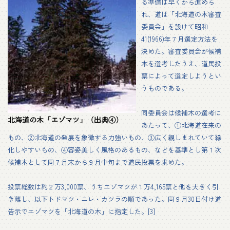
る準備は早くから進めら
れ、道は「北海道の木審査
委員会」を設けて昭和
41(1966)年７月選定方法を
決めた。審査委員会が候補
木を選考したうえ、道民投
票によって選定しようとい
うものである。
同委員会は候補木の選考に
北海道の木「エゾマツ」（出典④）
あたって、①北海道在来の
もの、②北海道の発展を象徴する力強いもの、③広く親しまれていて緑
化しやすいもの、④容姿美しく風格のあるもの、などを基準とし第１次
候補木として同７月末から９月中旬まで道民投票を求めた。
投票総数は約２万3,000票、うちエゾマツが１万4,165票と他を大きく引
き離し、以下トドマツ・ニレ・カツラの順であった。同９月30日付け道
告示でエゾマツを「北海道の木」に指定した。[3]