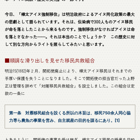
今日、「樺太アイヌ強制移住」は明治政府によるアイヌ同化政策の最大
の悲劇として語られています。それは、伝染病で300人ものアイヌ移民
が命を落としたことから来るものです。強制移住がなければアイヌは命
を落とさなかった──。それは本当のことでしょうか？ この歴史に対
して別な方向からライトを照らしてみたいと思います。
■順調な滑り出しを見せた移民共救組合
明治15(1882)年２月、開拓使廃止により、樺太アイヌ移民はそれまでの
手厚い保護を失うことになりました。そこで開拓使の担当官だった上野
正は管理を辞めて「対雁移民共救組合」を設立しました。この組合は定
款の一条に
第一条 対雁移民組合を設くる所以の木旨は、移民750余人同心協
力専ら農魚の事業を営み、自主就産の目的を謀るにあり。[1]
とあるように、開拓使の事業を受け継ぎ、樺太アイヌ移民の授産を目的