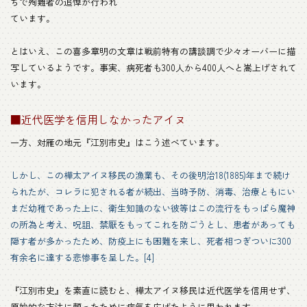
ちで殉難者の追悼が行われ
ています。
とはいえ、この喜多章明の文章は戦前特有の講談調で少々オーバーに描
写しているようです。事実、病死者も300人から400人へと嵩上げされて
います。
■近代医学を信用しなかったアイヌ
一方、対雁の地元『江別市史』はこう述べています。
しかし、この樺太アイヌ移民の漁業も、その後明治18(1885)年まで続け
られたが、コレラに犯される者が続出、当時予防、消毒、治療ともにい
まだ幼稚であった上に、衛生知識のない彼等はこの流行をもっぱら魔神
の所為と考え、呪詛、禁厭をもってこれを防ごうとし、患者があっても
隠す者が多かったため、防疫上にも困難を来し、死者相つぎついに300
有余名に達する悲惨事を呈した。[4]
『江別市史』を素直に読むと、樺太アイヌ移民は近代医学を信用せず、
原始的な方法に頼ったために病気を広げたように思われます。