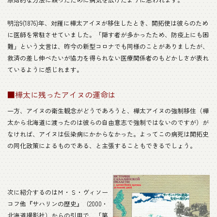
明治9(1876)年、対雁に樺太アイヌが移住したとき、開拓使は彼らのため
に医師を常駐させていました。「隠す者が多かったため、防疫上にも困
難」という文言は、昨今の新型コロナでも同様のことがありましたが、
救済の差し伸べたいが協力を得られない医療関係者のもどかしさが表れ
ているように感じれます。
■樺太に残ったアイヌの運命は
一方、アイヌの衛生観念がどうであろうと、樺太アイヌの強制移住（樺
太から北海道に渡ったのは彼らの自由意志で強制ではないのですが）が
なければ、アイヌは伝染病にかからなかった。よってこの病死は開拓史
の同化政策によるものである、と主張することもできるでしょう。
次に紹介するのはＭ・Ｓ・ヴィソー
コフ他『サハリンの歴史』（2000・
北海道撮影社）からの引用で、「第