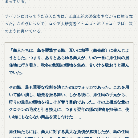
まっている。
サハリンに渡ってきた商人たちは、正真正銘の略奪者さながらに振る舞
った。この点について、ロシア人研究者イ・エス・ポリャコーフは、次
のように書いている。
「商人たちは、島を襲撃する際、互いに相手（商売敵〕に先んじよ
うとした。つまり、ありとあらゆる商人が、いの一番に原住民の居
住地に行き着き、秋冬の獣猟の獲物を集め、甘い汁を吸おうと望ん
でいた。
その際、最も重要な役割を演じたのはウォッカであった。これを用
いて酔い潰し、馳走を振る舞い、しかる後に、原住民の手元から、
狩りの最良の獲物を根こそぎ奪う目的であった。その上相当な量の
クロテンの毛皮と引き換えに、つまり翌年の猟の獲物を担保に、使
い物にもならない商品を貸し付けた……。
原住民たちには、商人に対する莫大な負債が累積したが、島の住民