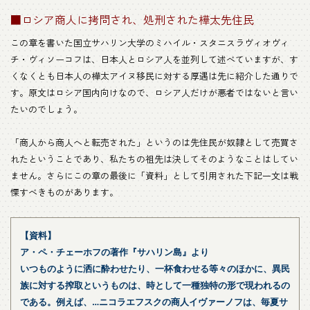
■ロシア商人に拷問され、処刑された樺太先住民
この章を書いた国立サハリン大学のミハイル・スタニスラヴィオヴィ
チ・ヴィソーコフは、日本人とロシア人を並列して述べていますが、す
くなくとも日本人の樺太アイヌ移民に対する厚遇は先に紹介した通りで
す。原文はロシア国内向けなので、ロシア人だけが悪者ではないと言い
たいのでしょう。
「商人から商人へと転売された」というのは先住民が奴隷として売買さ
れたということであり、私たちの祖先は決してそのようなことはしてい
ません。さらにこの章の最後に「資料」として引用された下記一文は戦
慄すべきものがあります。
【資料】
ア・ペ・チェーホフの著作『サハリン島』より
いつものように洒に酔わせたり、一杯食わせる等々のほかに、異民
族に対する搾取というものは、時として一種独特の形で現われるの
である。例えば、…ニコラエフスクの商人イヴァーノフは、毎夏サ