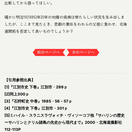
比較してから語ってほしい。
確かに明治19(1886)年20年の対雁の疫病は惨たらしい状況を生み出しま
したが、ここまで見たとき、悲劇の責任をわれらの父祖に負わせ、北海
道開拓を否定して良いものでしょうか？
【引用参照出典】
[1]『江別市史 下巻』江別市・299ｐ
[2]同上300ｐ
[3]『石狩町史 中巻』1985・56－57ｐ
[4]『江別市史 下巻』江別市・301ｐ
[5]ミハイル・スラニスラヴォィチ・ヴィソーコフ他『サハリンの歴史
ーサハリンとクリル諸島の先史から現代まで』2000・北海道撮影社
112-113P