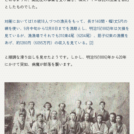
としたものでした。
対雁においては1カ統18人づつの漁夫をもって、長さ140間・幅1丈5尺の
網を使い、9月中旬から12月8日までを漁期とし、明治15(1882)年は欠損を
見ているが、漁漁場でそれでも310束4尾（6204尾）、筋子62束の漁獲を
あげ、約1280円（6095万円）の収入を見ている。[2]
と順調な滑り出しを見せたようです。しかし、明治19(1886)年から20年
にかけて突如、病魔が部落を襲います。