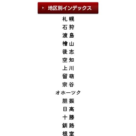
札 幌
石 狩
渡 島
檜 山
後 志
空 知
上 川
留 萌
宗 谷
オホーツク
胆 振
日 高
十 勝
釧 路
根 室