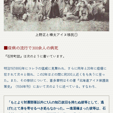
上野正と樺太アイヌ移民①
■疫病の流行で300余人の病死
『石狩町誌』は次のように書いています。
明治19(1886)年にコレラの猛威に見舞われ、さらに同年と20年に痘瘡に
犯されて次々と倒れ、この2年ほどの間に約300人近くをも失うに至っ
た。また、その惨状について、喜多章明はその著『北海道アイヌ保護政
策史』（1934年刊）において次のように述べている。すなわち、
「もとより対雁部落以外に1人の知己故旧を持たぬ彼等として、逃
げたとて身を寄せるべき処もなかった。―進退極まった彼等は、石