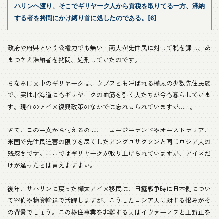
ハリンヘ渡り、そこでギリヤーク人から貢税を取りてる一方、滞納
する者を拷問にかけ縛り首に処したのである。[6]
政府や府県という公権力でも無い一商人が先住民に対して税を課し、あ
まつさえ滞納者を拷問、処刑していたのです。
ちなみに文中のギリヤークは、ウブフとも呼ばれる樺太の少数先住民族
で、実は北海道にもギリヤークの血筋を引く人たちが今も暮らしていま
す。現在のアイヌ復興政策のなかでは忘れ去られていますが……。
さて、この一文から伺えるのは、ニュージーランドやオーストラリア、
米国で先住民迫害の限りを尽くしたアングロサクソンと同じロシア人の
残忍さです。ここではギリヤークが取り上げられていますが、アイヌだ
けが違ったとは言えますまい。
後年、サハリンに戻った樺太アイヌ移民は、日露戦争時に日本側につい
て密偵や物資輸送で活躍しますが、こうしたロシア人に対する恨みがそ
の背景でしょう。この移住事業を非難する人はイヴァーノフと上野正を