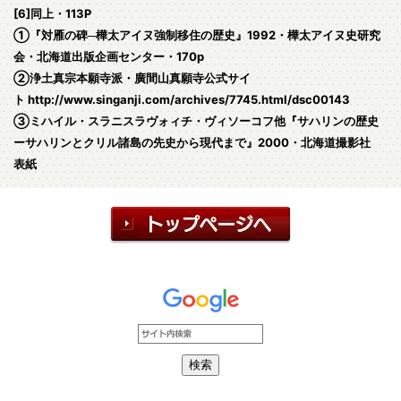
[6]同上・113P
①『対雁の碑─樺太アイヌ強制移住の歴史』1992・樺太アイヌ史研究
会・北海道出版企画センター・170p
②浄土真宗本願寺派・廣間山真願寺公式サイ
ト http://www.singanji.com/archives/7745.html/dsc00143
③ミハイル・スラニスラヴォィチ・ヴィソーコフ他『サハリンの歴史
ーサハリンとクリル諸島の先史から現代まで』2000・北海道撮影社
表紙