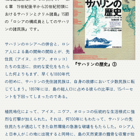
６章 19世紀後半から20世紀初頭に
おけるサハリンとクリル諸島』15節
の「ロシアの構成員としてのサハリ
ンの諸民族』です。
サハリンのロシアヘの併合と、ロシ
ア人による島の開発の開始とが、先
住民（アイヌ、ニヴフ、オロッコ）
『サハリンの歴史』③
たちの生活に、炊的な変化をもたら
した何よりもまず、早くも1880年代
の初めに、サハリンの先住諸民族は、自身の故郷において少数民族に転
じてしまう。1897年には、島の総人口に占める彼らの比率は、15パーセ
ントを下回ってしまったのである。
植民地化によって、アイヌ、ニヴフ、オロッコの伝統的な生活様式に強
烈な打撃が加えられた。それは、何100年にもわたって、サハリンの先
住民たちが適応してきた自然環境の急激な破壊をもたらした。ロシア人
と日本人がこの地に出現すると同時に、島の天然資源の露骨な収奪が始