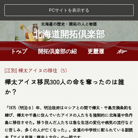
PCサイトを表示する
北海道の歴史・開拓の人と物語
北海道開拓倶楽部
トップへ
開拓倶楽部の紹介
更新履歴
メール
[江別] 樺太アイヌの移住（5）
樺太アイヌ移民300人の命を奪ったのは誰
か？
「1875（明治８）年、明治政府はロシアとの間で樺太・千島交換条約を
締び、樺太や千島に住んでいたアイヌの人たちを強制的に北海道や色丹
島に移住させた。移り住んだ人たちは急な生活の変化や病気の流行など
に苦しみ、多くの人が亡くなった」。全道の中学校に配られている副読
本『アイヌ民族：歴史と文化』の一節です。