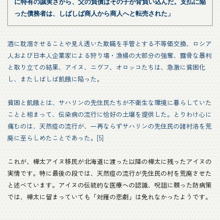
に特有の誠実さから、父の負債はその子が背負い込んだ。支払に陥
った債務者は、しばしば商人から商人へと転売された」
酒に耽溺させることや見え透いた欺瞞を手管とする不等価交換、ロシア
人および日本人企業家による狩り場・漁楊の大部分の強奪、露骨な暴利
と取り立ての結果、アイヌ、ニヴフ、オロッコたちは、急激に貧困化
し、またしばしば飢餓に陥った。
貧困と飢餓とは、サハリンの先住民たちが不衛生な環境に暮らしていた
ことと相まって、伝染病の流行に恰好の土壌を提供した。とりわけ心に
痛むのは、天然痘の流行が、一再ならずサハリンの先住民の諸村洛を荒
廃に至らしめたことであった。[5]
これが、樺太アイヌ移民が北海道に渡った以降の樺太に残ったアイヌの
実情です。特に最後の段では、天然痘の流行が先住民の村を荒廃させた
と述べています。アイヌの伝統的な医療への認識、呪詛に頼った防病策
では、樺太に留まっていても「対雁の悲劇」は免れなかったようです。