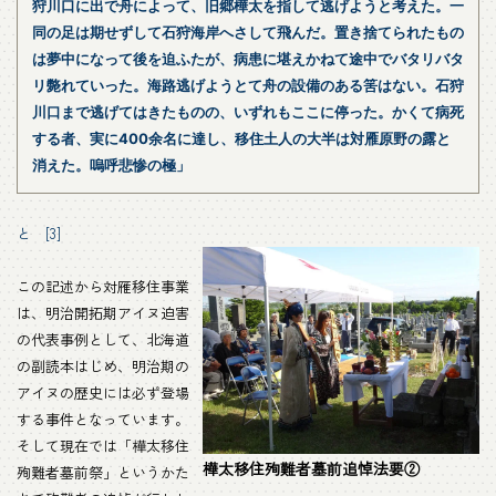
狩川口に出で舟によって、旧郷樺太を指して逃げようと考えた。一
同の足は期せずして石狩海岸へさして飛んだ。置き捨てられたもの
は夢中になって後を迫ふたが、病患に堪えかねて途中でバタリバタ
リ斃れていった。海路逃げようとて舟の設備のある筈はない。石狩
川口まで逃げてはきたものの、いずれもここに停った。かくて病死
する者、実に400余名に達し、移住土人の大半は対雁原野の露と
消えた。嗚呼悲惨の極」
と [3]
この記述から対雁移住事業
は、明治開拓期アイヌ迫害
の代表事例として、北海道
の副読本はじめ、明治期の
アイヌの歴史には必ず登場
する事件となっています。
そして現在では「樺太移住
樺太移住殉難者墓前追悼法要②
殉難者墓前祭」というかた